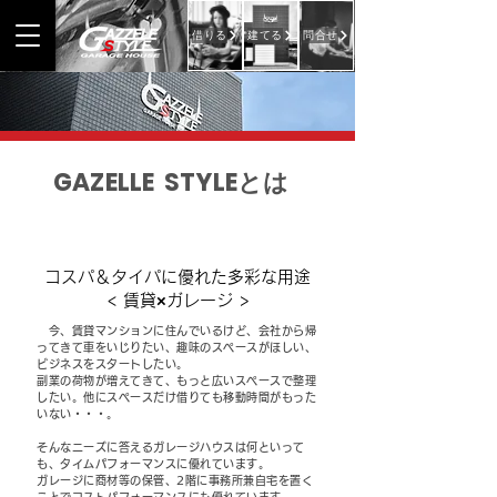
借りる
建てる
問合せ
GAZELLE STYLEとは
コスパ＆タイパに優れた多彩な用途
< 賃貸×ガレージ >
今、賃貸マンションに住んでいるけど、会社から帰
ってきて車をいじりたい、趣味のスペースがほしい、
ビジネスをスタートしたい。
副業の荷物が増えてきて、もっと広いスペースで整理
したい。他にスペースだけ借りても移動時間がもった
いない・
・・。
そんなニーズに答えるガレージハウスは何といって
も、タイムパフォーマンスに優れています。
ガレージに商材等の保管、2階に事務所兼自宅を置く